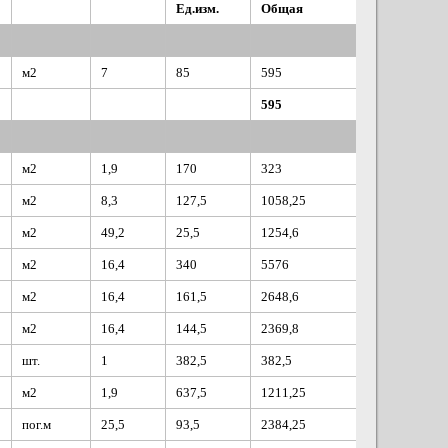
Ед.изм.
Общая
м2
7
85
595
595
м2
1,9
170
323
м2
8,3
127,5
1058,25
м2
49,2
25,5
1254,6
м2
16,4
340
5576
м2
16,4
161,5
2648,6
м2
16,4
144,5
2369,8
шт.
1
382,5
382,5
м2
1,9
637,5
1211,25
пог.м
25,5
93,5
2384,25