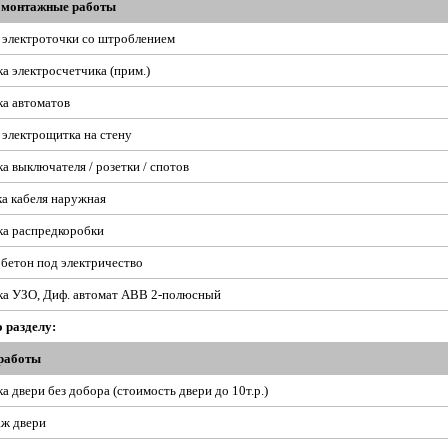
омонтажные работы
электроточки со штроблением
а электросчетчика (прим.)
ка автоматов
электрощитка на стену
а выключателя / розетки / спотов
а кабеля наружная
ка распредкоробки
бетон под электричество
ка УЗО, Диф. автомат ABB 2-полюсный
о разделу:
работы
а двери без добора (стоимость двери до 10т.р.)
ж двери