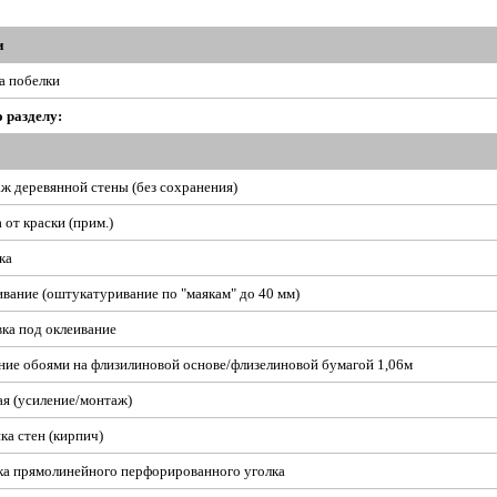
и
а побелки
о разделу:
ж деревянной стены (без сохранения)
 от краски (прим.)
ка
вание (оштукатуривание по "маякам" до 40 мм)
ка под оклеивание
ние обоями на флизилиновой основе/флизелиновой бумагой 1,06м
ая (усиление/монтаж)
ка стен (кирпич)
ка прямолинейного перфорированного уголка