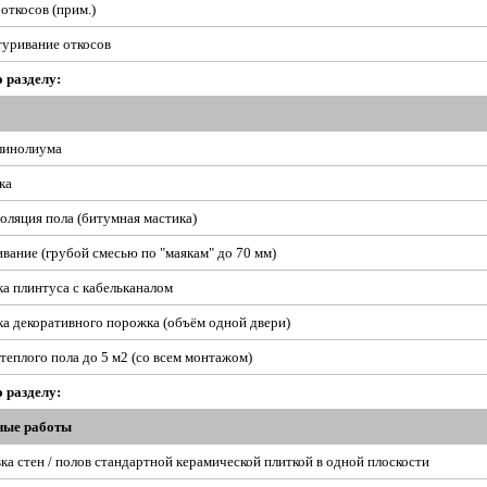
откосов (прим.)
уривание откосов
о разделу:
линолиума
ка
оляция пола (битумная мастика)
вание (грубой смесью по "маякам" до 70 мм)
ка плинтуса с кабельканалом
ка декоративного порожка (объём одной двери)
теплого пола до 5 м2 (со всем монтажом)
о разделу:
ные работы
ка стен / полов стандартной керамической плиткой в одной плоскости