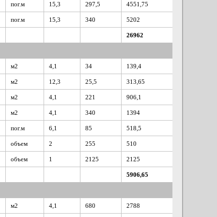
пог.м
15,3
297,5
4551,75
пог.м
15,3
340
5202
26962
м2
4,1
34
139,4
м2
12,3
25,5
313,65
м2
4,1
221
906,1
м2
4,1
340
1394
пог.м
6,1
85
518,5
объем
2
255
510
объем
1
2125
2125
5906,65
м2
4,1
680
2788