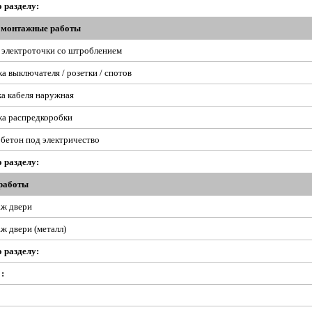
о разделу:
омонтажные работы
электроточки со штроблением
а выключателя / розетки / спотов
а кабеля наружная
ка распредкоробки
бетон под электричество
о разделу:
работы
ж двери
ж двери (металл)
о разделу:
: