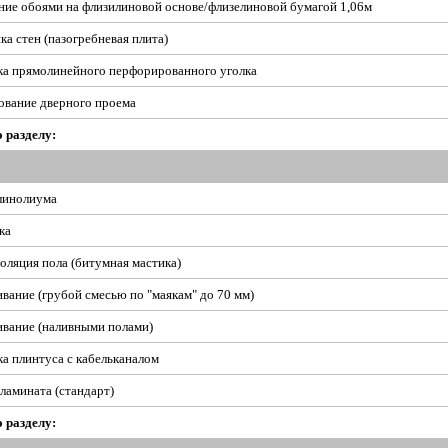
ние обоями на флизилиновой основе/флизелиновой бумагой 1,06м
а стен (пазогребневая плита)
ка прямолинейного перфорированного уголка
вание дверного проема
о разделу:
линолиума
ка
оляция пола (битумная мастика)
вание (грубой смесью по "маякам" до 70 мм)
вание (наливными полами)
ка плинтуса с кабельканалом
ламината (стандарт)
о разделу: