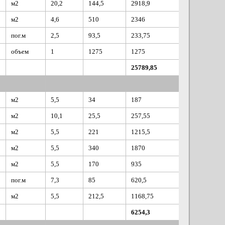
м2
20,2
144,5
2918,9
м2
4,6
510
2346
пог.м
2,5
93,5
233,75
объем
1
1275
1275
25789,85
м2
5,5
34
187
м2
10,1
25,5
257,55
м2
5,5
221
1215,5
м2
5,5
340
1870
м2
5,5
170
935
пог.м
7,3
85
620,5
м2
5,5
212,5
1168,75
6254,3