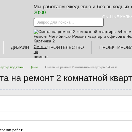
Мы работаем ежедневно и без выходных
20:00
ON-LINE КАЛ
Сметы
ДИЗАЙН
СТРОИТЕЛЬСТВО
ПРОЕКТИРОВ
на
ремонт
вартир под ключ
Цены
Смета на ремонт 2 комнатной квартиры 54 кв.м.
та на ремонт 2 комнатной кварт
Заказать
замер
Скидки и
акции
Вызвать
ование работ
прораба