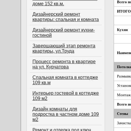
Всего п
доме 152 кв.м.
ИТОГО 
Дизайнерский ремонт
квартиры: спальная и комната
Дизайнерский ремонт кухни-
Кухня
гостиной
Завершающий этап ремонта
квартиры, ул.Труда
Наимен
Процесс ремонта в квартире
на ул. Курчатова
Потолк
Размывк
Спальная комната в коттедже
109 кв.м
Установ
Интерьер гостевой в коттедже
Монтаж 
109 м2
Всего п
Дизайн комнаты для
Стены
подростка в частном доме 109
м2
Зачистка
Ремонт и отделка под ключ