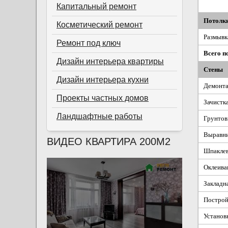
Капитальный ремонт
Потолк
Косметический ремонт
Размывк
Ремонт под ключ
Всего п
Дизайн интерьера квартиры
Стены
Дизайн интерьера кухни
Демонта
Проекты частных домов
Зачистка
Ландшафтные работы
Грунтов
Выравни
ВИДЕО КВАРТИРА 200М2
Шпаклев
Оклеива
Закладн
Построй
Установ