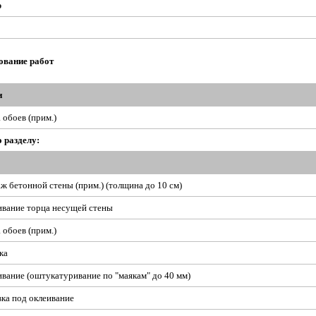
р
ование работ
и
 обоев (прим.)
о разделу:
ж бетонной стены (прим.) (толщина до 10 см)
вание торца несущей стены
 обоев (прим.)
ка
вание (оштукатуривание по "маякам" до 40 мм)
ка под оклеивание