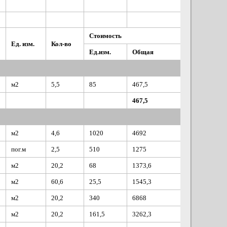
Стоимость
Ед. изм.
Кол-во
Ед.изм.
Общая
м2
5,5
85
467,5
467,5
м2
4,6
1020
4692
пог.м
2,5
510
1275
м2
20,2
68
1373,6
м2
60,6
25,5
1545,3
м2
20,2
340
6868
м2
20,2
161,5
3262,3