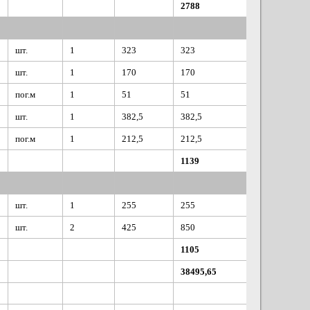
2788
шт.
1
323
323
шт.
1
170
170
пог.м
1
51
51
шт.
1
382,5
382,5
пог.м
1
212,5
212,5
1139
шт.
1
255
255
шт.
2
425
850
1105
38495,65