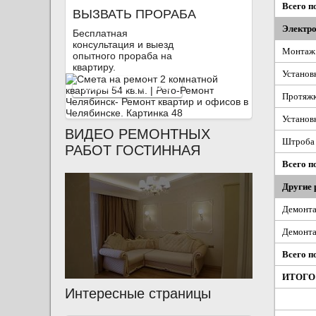
Всего п
ВЫЗВАТЬ ПРОРАБА
Электр
Бесплатная
консультация и выезд
Монтаж 
опытного прораба на
квартиру.
Установк
ВЫЗВАТЬ СЕЙЧАС
Протяжк
Установ
ВИДЕО РЕМОНТНЫХ
Штроба 
РАБОТ ГОСТИННАЯ
Всего п
Другие 
Демонта
Демонта
Всего п
ИТОГО 
Интересные страницы