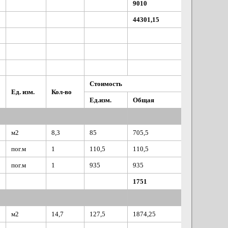
9010
44301,15
Стоимость
Ед. изм.
Кол-во
Ед.изм.
Общая
м2
8,3
85
705,5
пог.м
1
110,5
110,5
пог.м
1
935
935
1751
м2
14,7
127,5
1874,25