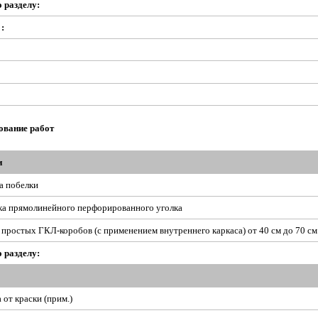
о разделу:
:
ование работ
и
а побелки
ка прямолинейного перфорированного уголка
простых ГКЛ-коробов (с применением внутреннего каркаса) от 40 см до 70 см
о разделу:
 от краски (прим.)