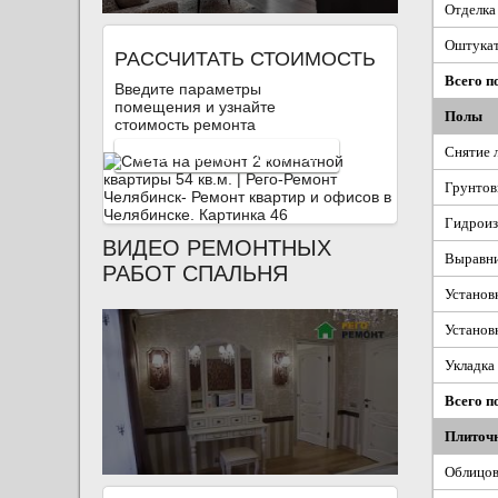
Отделка 
Оштукат
РАССЧИТАТЬ СТОИМОСТЬ
Всего п
Введите параметры
помещения и узнайте
Полы
стоимость ремонта
Снятие 
КАЛЬКУЛЯТОР РЕМОНТА
Грунтов
Гидроиз
ВИДЕО РЕМОНТНЫХ
Выравни
РАБОТ СПАЛЬНЯ
Установ
Установ
Укладка 
Всего п
Плиточ
Облицов