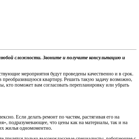
 любой сложности. Звоните и получите консультацию и
етствующие мероприятия будут проведены качественно и в срок.
 в преобразившуюся квартиру. Решить такую задачу возможно,
лы, кто поможет вам согласовать перепланировку или убрать
ксно. Если делать ремонт по частям, растягивая его на
ия», подразумевающее, что цены как на материалы, так и на
 их жилья одномоментно.
те трудятся только высококлассные специалисты, работающие с