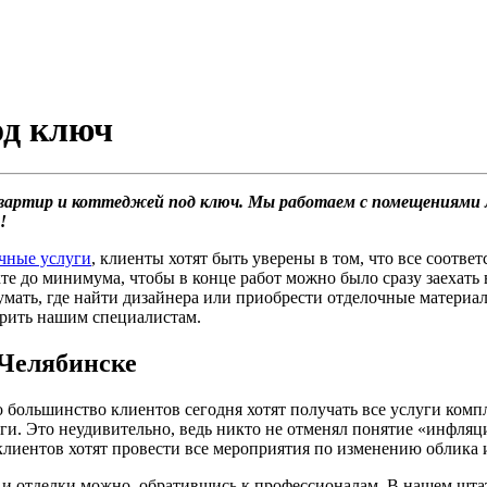
од ключ
 квартир и коттеджей под ключ. Мы работаем с помещениями
!
чные услуги
, клиенты хотят быть уверены в том, что все соотв
те до минимума, чтобы в конце работ можно было сразу заехать
умать, где найти дизайнера или приобрести отделочные материа
ерить нашим специалистам.
 Челябинске
большинство клиентов сегодня хотят получать все услуги компле
ньги. Это неудивительно, ведь никто не отменял понятие «инфляц
клиентов хотят провести все мероприятия по изменению облика
 и отделки можно, обратившись к профессионалам. В нашем шта