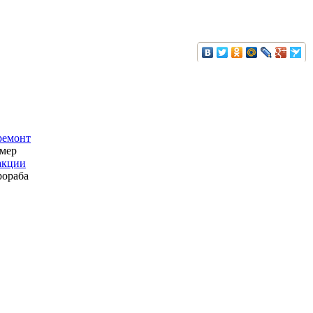
ремонт
амер
акции
рораба