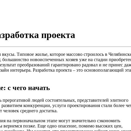
азработка проекта
вкусы. Типовое жилье, которое массово строилось в Челябинске
 большинство новоиспеченных хозяев уже на стадии приобретен
езультат преобразований гарантировано радовал и не принес д
айн интерьера. Разработка проекта – это основополагающий этап
е: с
чего начать
ь прерогативой людей состоятельных, представителей элитного
развитием конкуренции, услуги проектирования стали более че
т человек среднего достатка.
ия на первоначальном этапе могут значительно сэкономить
мы вернемся позже. Еще одно опасение, помимо высоких цен,