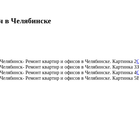
ч в Челябинске
С
З
С
В