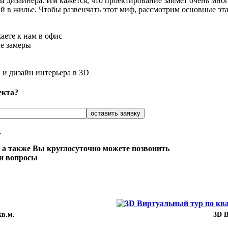
 дизайнера. Им кажется, что проектирование займет очень мно
й в жилье. Чтобы развенчать этот миф, рассмотрим основные эт
аете к нам в офис
ые замеры
 и дизайн интерьера в 3D
екта?
.
 а также Вы круглосуточно можете позвонить
ши вопросы
кв.м.
3D В