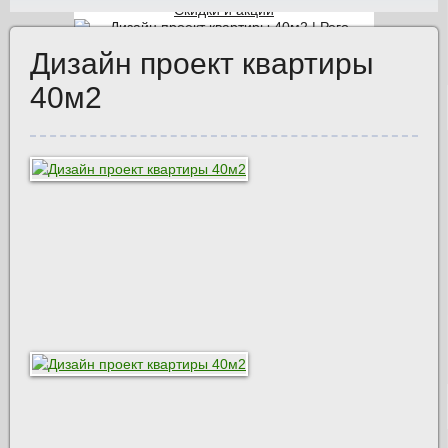
Скидки и акции
Дизайн проект квартиры
Вызвать
40м2
прораба