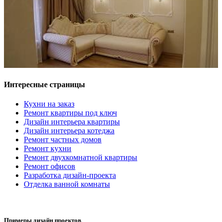
Интересные страницы
Кухни на заказ
Ремонт квартиры под ключ
Дизайн интерьера квартиры
Дизайн интерьера котеджа
Ремонт частных домов
Ремонт кухни
Ремонт двухкомнатной квартиры
Ремонт офисов
Разработка дизайн-проекта
Отделка ванной комнаты
Примеры дизайн проектов