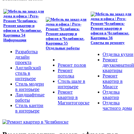
Информация
Советы по ремонту
Отдельные работы
Разработка
Отделка кухни
дизайн
Ремонт
проекта
Ремонт полов
двухкомнатной
Английский
Ремонт
квартиры
стиль в
потолка
Ремонт
интерьере
Стиль шале в
квартир в
Стиль модерн
интерьере
Миассе
в интерьере
Ремонт
Отделка
Ландшафтные
квартир в
квартир
работы
Магнитогорске
Отделка
Стиль кантри
частного дома
в интерьере