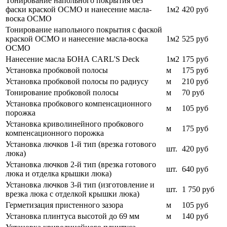
Тонирование напольного покрытия без
фаски краской ОСМО и нанесение масла-
1м2
420
руб
воска ОСМО
Тонирование напольного покрытия с фаской
краской ОСМО и нанесение масла-воска
1м2
525 руб
ОСМО
Нанесение масла БОНА CARL'S Deck
1м2
175 руб
Установка пробковой полосы
м
175 руб
Установка пробковой полосы по радиусу
м
210 руб
Тонирование пробковой полосы
м
70
руб
Установка пробкового компенсационного
м
105
руб
порожка
Установка криволинейного пробкового
м
175 руб
компенсационного порожка
Установка лючков 1-й тип (врезка готового
шт.
420 руб
люка)
Установка лючков 2-й тип (врезка готового
шт.
640 руб
люка и отделка крышки люка)
Установка лючков 3-й тип (изготовление и
шт.
1 750
руб
врезка люка с отделкой крышки люка)
Герметизация пристенного зазора
м
105
руб
Установка плинтуса высотой до 69 мм
м
140
руб