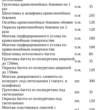
Грунтовка криволинейных боковин на 1
п.м.
35
раз
Шпатлевка и шлифовка криволинейных
п.м
245
боковин
Оклейка криволинейных боковин обоями
п.м.
120
Окраска криволинейных боковин на 2
п.м.
120
раза
Монтаж перфорированного уголка по
п.м.
100
криволинейным поверхностям
Монтаж перфорированного уголка по
п.м.
100
прямолинейным поверхностям
Шпатлевка потолочного багета
п.м.
60
Грунтовка багета из полиуретана шириной
п.м.
35
до 150мм.
Окраска багета из полиуретана шириной
п.м.
120
до 150мм.
Монтаж декоративного элемента из
полиурет. под светильники (+шпатл. и
шт.
300
шлифовка)
Грунтовка багета из полиуретана под
шт.
35
светильники
Окраска багета из полиуретана под
шт.
120
светильники
Монтаж пластиковых панелей с
м2
330