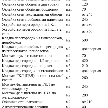
Оклейка стен обоями в два уровня
м2
120
Оклейка стен обойным бордюром
п.м.
70
Оклейка стен текстильными обоями
м2
от 245
Оклейка стен пробковыми панелями
м2
245
Устройство перегородки из ГКЛ
м2
от 280
Устройство перегородки из ГКЛ в 2
м2
от 350
слоя
Кладка перегородок из гипсоблоков,
м2
500
пеноблоков
Кладка криволинейных перегородок
м2
договорная
из гипсоблоков, пеноблоков
Монтаж шумо-теплоизоляции
м2
70
Кладка перегородки в 1/2 кирпича
м2
420
Кладка перегородки в кирпич
м3
210
Кладка перегородок из стеклоблоков
м2
договорная
Монтаж ГКЛ (ГВЛ) на стены на клей
м2
260
knauff
Монтаж фальшстены из ГКЛ по
м2
245
металлокаркасу
Монтаж фальшстены из ПВХ по
м2
280
металлокаркасу
Обшивка стен вагонкой
м2
от 210
Антисептирование вагонки
м2
40