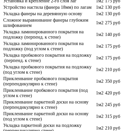
Установка и крепление 2-го слоя лаг
1м2
175 руб
Устройство настила (фанера 18мм) по лагам
1м2
130 руб
Укладка фанеры на деревянную основу
1м2
130 руб
Сложное выравнивание фанеры глубоким
1м2
275 руб
шлифованием
Укладка ламинированного покрытия на
1м2
140 руб
подложку (перпенд. к стене)
Укладка ламинированного покрытия на
1м2
175 руб
подложку (под углом к стене)
Укладка пробкового покрытия на подложку
1м2
175 руб
(перпенд. к стене)
Укладка пробкового покрытия на подложку
1м2
210 руб
(под углом к стене)
Приклеивание пробкового покрытия
1м2
350 руб
(перпендикулярно к стене)
Приклеивание пробкового покрытия (под
1м2
420 руб
углом к стене)
Приклеивание паркетной доски на основу
1м2
245 руб
(перпендикулярно к стене)
Приклеивание паркетной доски на основу
1м2
315 руб
(под углом к стене)
Укладка паркетной доски на подложку
1м2
210 руб
(перпендикулярно стене)