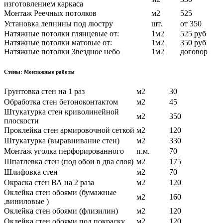
изготовлением каркаса
Монтаж Реечных потолков
м2
525
Установка лепнины под люстру
шт.
от 350
Натяжные потолки глянцевые от:
1м2
525 руб
Натяжные потолки матовые от:
1м2
350 руб
Натяжные потолки Звездное небо
1м2
договор
Стены: Монтажные работы
Грунтовка стен на 1 раз
м2
30
Обработка стен бетоноконтактом
м2
45
Штукатурка стен криволинейной
м2
350
плоскости
Проклейка стен армировочной сеткой
м2
120
Штукатурка (выравнивание стен)
м2
330
Монтаж уголка перфорированного
п.м.
70
Шпатлевка стен (под обои в два слоя)
м2
175
Шлифовка стен
м2
70
Окраска стен ВА на 2 раза
м2
120
Оклейка стен обоями (бумажные
м2
160
,виниловые )
Оклейка стен обоями (флизилин)
м2
120
Оклейка стен обоями под покраску
м2
120