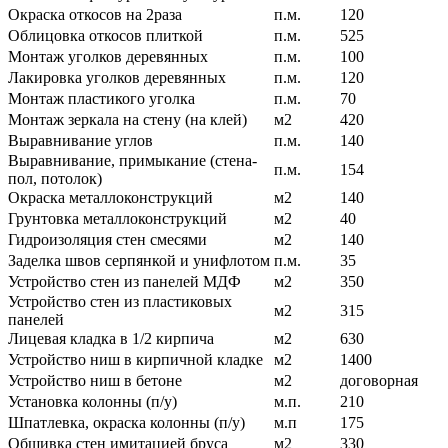
Окраска откосов на 2раза
п.м.
120
Облицовка откосов плиткой
п.м.
525
Монтаж уголков деревянных
п.м.
100
Лакировка уголков деревянных
п.м.
120
Монтаж пластикого уголка
п.м.
70
Монтаж зеркала на стену (на клей)
м2
420
Выравнивание углов
п.м.
140
Выравнивание, примыкание (стена-
п.м.
154
пол, потолок)
Окраска металлоконструкций
м2
140
Грунтовка металлоконструкций
м2
40
Гидроизоляция стен смесями
м2
140
Заделка швов серпянкой и унифлотом
п.м.
35
Устройство стен из панелей МДФ
м2
350
Устройство стен из пластиковых
м2
315
панелей
Лицевая кладка в 1/2 кирпича
м2
630
Устройство ниш в кирпичной кладке
м2
1400
Устройство ниш в бетоне
м2
договорная
Установка колонны (п/у)
м.п.
210
Шпатлевка, окраска колонны (п/у)
м.п
175
Обшивка стен имитацией бруса
м2
330