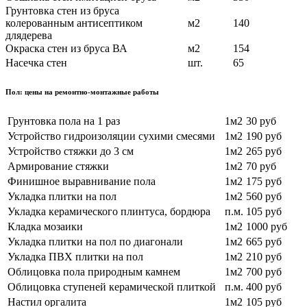
Грунтовка стен из бруса
колерованным антисептиком
м2
140
длядерева
Окраска стен из бруса ВА
м2
154
Насечка стен
шт.
65
Пол: цены на ремонтно-монтажные работы
Грунтовка пола на 1 раз
1м2
30 руб
Устройство гидроизоляции сухими смесями
1м2
190 руб
Устройство стяжки до 3 см
1м2
265 руб
Армирование стяжки
1м2
70 руб
Финишное выравнивание пола
1м2
175 руб
Укладка плитки на пол
1м2
560 руб
Укладка керамического плинтуса, бордюра
п.м.
105 руб
Кладка мозаики
1м2
1000 руб
Укладка плитки на пол по диагонали
1м2
665 руб
Укладка ПВХ плитки на пол
1м2
210 руб
Облицовка пола природным камнем
1м2
700 руб
Облицовка ступеней керамической плиткой
п.м.
400 руб
Настил оргалита
1м2
105 руб