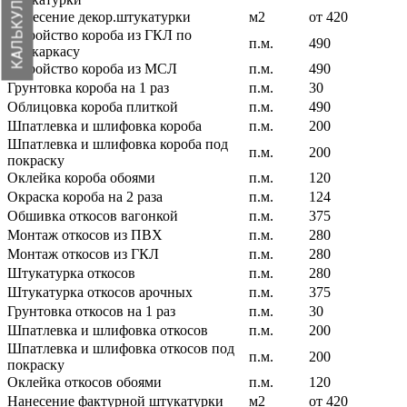
КАЛЬКУЛЯТОР
Нанесение декор.штукатурки
м2
от 420
Устройство короба из ГКЛ по
п.м.
490
мет.каркасу
Устройство короба из МСЛ
п.м.
490
Грунтовка короба на 1 раз
п.м.
30
Облицовка короба плиткой
п.м.
490
Шпатлевка и шлифовка короба
п.м.
200
Шпатлевка и шлифовка короба под
п.м.
200
покраску
Оклейка короба обоями
п.м.
120
Окраска короба на 2 раза
п.м.
124
Обшивка откосов вагонкой
п.м.
375
Монтаж откосов из ПВХ
п.м.
280
Монтаж откосов из ГКЛ
п.м.
280
Штукатурка откосов
п.м.
280
Штукатурка откосов арочных
п.м.
375
Грунтовка откосов на 1 раз
п.м.
30
Шпатлевка и шлифовка откосов
п.м.
200
Шпатлевка и шлифовка откосов под
п.м.
200
покраску
Оклейка откосов обоями
п.м.
120
Нанесение фактурной штукатурки
м2
от 420