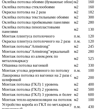
Оклейка потолка обоями (бумажные обои)
м2
160
Оклейка потолка стеклообоями
м2
160
Окраска потолка на 2 раза
м2
182
Оклейка потолка текстильными обоями
м2
300
Оклейка потолка пробковыми панелями
м2
280
Оклейка потолка пенопластовыми
м2
130
панелями
Монтаж плинтуса потолочного
п.м.
120
Окраска плинтуса потолочного на 2 раза
п.м.
120
Монтаж потолка"Armstrong"
м2
245
Монтаж потолка"Armstrong"зеркальный
м2
280
Монтаж потолка из алюм.реек по
м2
525
металлокаркасу
Обшивка потолка вагонкой
м2
330
Монтаж уголка деревянного по потолку
п.м.
100
Лакировка потолка из вагонки на 2 раза с
м2
200
шлифовкой
Монтаж потолка (ГКЛ) 1 уровень
м2
400
Монтаж потолка (ГКЛ) 2 уровень
м2
500
Монтаж потолка (ГКЛ) 3 уровень и более
м2
600
Монтаж тепло-шумоизоляции на потолок
м2
100
Устройство короба из ГКЛ по мет.каркасу
п.м.
430
потолочный