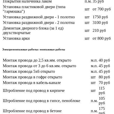
Покрытия наличника лаком
п.м.
35 руб
Установка пластиковой двери (типа
шт
от 700 руб
"гармошка")
Установка раздвижной двери - 1 полотно
шт
1750 руб
Установка раздвижной двери - 2 полотна
шт
3100 руб
Демонтаж дверного блока (за 1 ед)
шт
210 руб
двухстворчатые
Установка арки
шт
от 800 руб
Электромонтажные работы: монтажные работы
Монтаж провода до 2,5 кв.мм. открыто
м.п.
40 руб
Монтаж провода от 3 до 6 кв.мм. открыто
м.п.
45 руб
Монтаж провода 5х6 открыто
м.п.
45 руб
Монтаж провода в гофре открыто
шт
80 руб
Монтаж провода в кабель-канале
шт
70 руб
115
Штробление под провод в кирпиче
шт
руб
105
Штробление под провод в гипсе, пеноблоке
п.м.
руб
175
Штробление под провод в бетоне
п.м.
руб