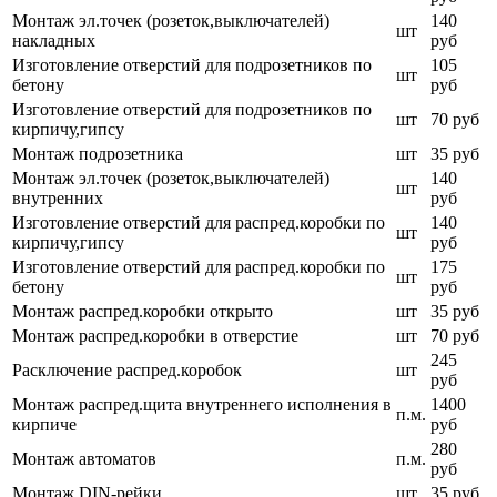
Монтаж эл.точек (розеток,выключателей)
140
шт
накладных
руб
Изготовление отверстий для подрозетников по
105
шт
бетону
руб
Изготовление отверстий для подрозетников по
шт
70 руб
кирпичу,гипсу
Монтаж подрозетника
шт
35 руб
Монтаж эл.точек (розеток,выключателей)
140
шт
внутренних
руб
Изготовление отверстий для распред.коробки по
140
шт
кирпичу,гипсу
руб
Изготовление отверстий для распред.коробки по
175
шт
бетону
руб
Монтаж распред.коробки открыто
шт
35 руб
Монтаж распред.коробки в отверстие
шт
70 руб
245
Расключение распред.коробок
шт
руб
Монтаж распред.щита внутреннего исполнения в
1400
п.м.
кирпиче
руб
280
Монтаж автоматов
п.м.
руб
Монтаж DIN-рейки
шт.
35 руб