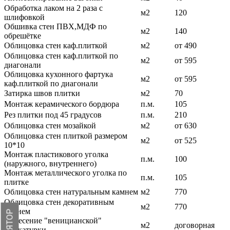
Обработка лаком на 2 раза с
м2
120
шлифовкой
Обшивка стен ПВХ,МДФ по
м2
140
обрешётке
Облицовка стен каф.плиткой
м2
от 490
Облицовка стен каф.плиткой по
м2
от 595
диагонали
Облицовка кухонного фартука
м2
от 595
каф.плиткой по диагонали
Затирка швов плитки
м2
70
Монтаж керамического бордюра
п.м.
105
Рез плитки под 45 градусов
п.м.
210
Облицовка стен мозайкой
м2
от 630
Облицовка стен плиткой размером
м2
от 525
10*10
Монтаж пластикового уголка
п.м.
100
(наружного, внутреннего)
Монтаж металлического уголка по
п.м.
105
плитке
Облицовка стен натуральным камнем
м2
770
Облицовка стен декоративным
м2
770
камнем
Нанесение "веницианской"
м2
договорная
штукатурки