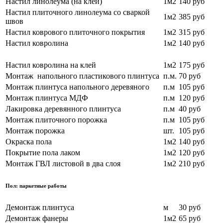
Настил линолеума (на клей)
1м2
140 руб
Настил плиточного линолеума со сваркой
1м2
385 руб
швов
Настил коврового плиточного покрытия
1м2
315 руб
Настил ковролина
1м2
140 руб
Настил ковролина на клей
1м2
175 руб
Монтаж напольного пластикового плинтуса
п.м.
70 руб
Монтаж плинтуса напольного деревяного
п.м
105 руб
Монтаж плинтуса МДФ
п.м
120 руб
Лакировка деревянного плинтуса
п.м
40 руб
Монтаж плиточного порожка
п.м
105 руб
Монтаж порожка
шт.
105 руб
Окраска пола
1м2
140 руб
Покрытие пола лаком
1м2
120 руб
Монтаж ГВЛ листовой в два слоя
1м2
210 руб
Пол: паркетные работы
Демонтаж плинтуса
м
30 руб
Демонтаж фанеры
1м2
65 руб