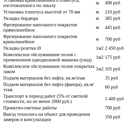
Установка криволинейного плинтуса,
м
490 руб
изготовленного по лекалу
Установка плинтуса высотой от 70 мм
м
210 руб
Укладка бордюра
м
385 руб
Фрезерование напольного покрытия
м
445 руб
прямолинейное
Фрезерование напольного покрытия
м
700
руб
криволинейное
Укладка розетки Ø
1м2
2 450 руб
Комплексное обслуживание полов с
1м2
175 руб
применением однодисковой машины (уход)
Комплексное обслуживание полов покрытых
1м2
105
руб
лаком
Подъем материалов без лифта, кв.м/этаж
35 руб
Подъем материалов без лифта (фанера), кв.м/
60 руб
этаж
Транспорт в период работ (5% от сметной
1 400
руб
стоимости, но не менее 2000 руб.)
Проектно-сметные работы
700 руб
Выезд технолога на объект для проведения
350 руб
замеров и консультации