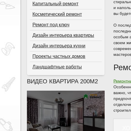
стиральн
Капитальный ремонт
и наполь
вы будет
Косметический ремонт
Ремонт под ключ
О послед
последни
Дизайн интерьера квартиры
особым а
своем жи
Дизайн интерьера кухни
совреме
мастеров
Проекты частных домов
Ремо
Ландшафтные работы
ВИДЕО КВАРТИРА 200М2
Ремонтны
Особенно
важно, ч
предпочт
отделочн
строител
ХО