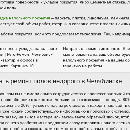
готовка поверхности к укладке покрытия: либо цементная стяжка, 
хой пол»
адка напольного покрытия
– паркета, плитки, линолеума, ламината,
ествует свой объем работ, который в совершенстве известен лишь
аботка покрытия, если это предполагает технология. Так, наприме
Не тратьте время в интернете! В
смета ремонта на ваш объект буд
напольного покрытия на вашем объ
гарантию на работы.
ать ремонт полов недорого в Челябинске
рошлом вы не имели опыта сотрудничества с профессиональной ко
 наше общение с клиентом. Большинство заказчиков – порядка 80%
 остальные 20% - узнают о нас из рекламы или находят наш сайт в 
ы уже искали соответствующую информацию в поисковых системах. 
те заявку на вызов мастера или заказываете обратный звонок, чт
ля вашего удобства мы предлагаем сразу отправить нашего специал
фронт работ и сказать, какие ремонтные работы вам потребуются 