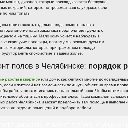
ых машин, диванов, которые раскладываются беззвучно,
ных покрытий, которые не тревожат ваш слух даже, если
е по ним топать.
нем стоит сказать отдельно, ведь ремонт полов в
е годы многие наши заказчики предпочитают делать с
кцентом на тишину. Мало кому хочется наблюдать в
лье скрипучие половицы, поэтому мы рекомендуем им
нные материалы, которые при грамотном подходе
 будут хранить спокойствие в вашем жилье.
нт полов в Челябинске: п
орядок р
е работы в квартире
или доме, как считают многие домовладельц
, если у жителей нет возможности покинуть объект на время пров
тобы работы не затягивались на длительный срок. Чтобы оптимизир
ительнее обратиться к профессионалам. Наша компания занимает
ых работ Челябинска и может предложить вам помощь в выполнени
ьства до отделки помещений и подбора мебели.
ТИТЕ ЗАКАЗАТЬ РЕМОНТ ПОЛОВ: УКЛАДКА