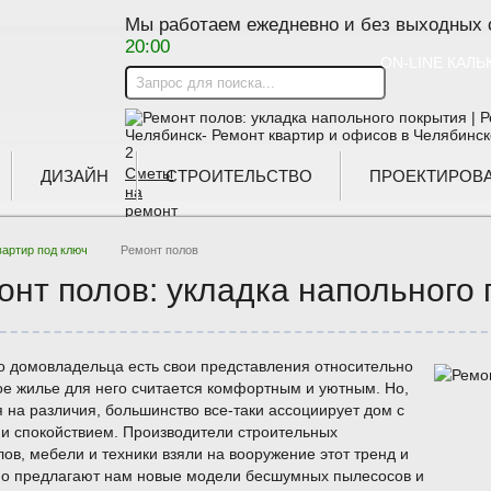
Мы работаем ежедневно и без выходных
20:00
ON-LINE КАЛ
Сметы
ДИЗАЙН
СТРОИТЕЛЬСТВО
ПРОЕКТИРОВ
на
ремонт
вартир под ключ
Ремонт полов
онт полов: укладка напольного
Заказать
замер
о домовладельца есть свои представления относительно
Скидки и
кое жилье для него считается комфортным и уютным. Но,
акции
 на различия, большинство все-таки ассоциирует дом с
и спокойствием. Производители строительных
ов, мебели и техники взяли на вооружение этот тренд и
Вызвать
но предлагают нам новые модели бесшумных пылесосов и
прораба