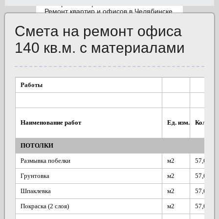
Смета на ремонт офиса
Скидки и акции
140 кв.м. с материалами
Вызвать
прораба
Работы
Наименование работ
Ед. изм.
Кол-во
ПОТОЛКИ
Размывка побелки
м2
57,6
Грунтовка
м2
57,6
Шпаклевка
м2
57,6
Покраска (2 слоя)
м2
57,6