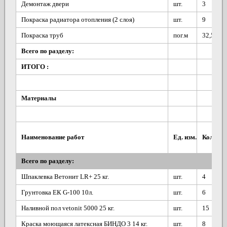
Демонтаж двери
шт.
3
Покраска радиатора отопления (2 слоя)
шт.
9
Покраска труб
пог.м
32,5
Всего по разделу:
ИТОГО :
Материалы
Наименование работ
Ед. изм.
Кол-во
Всего по разделу:
Шпаклевка Ветонит LR+ 25 кг.
шт.
4
Грунтовка ЕК G-100 10л.
шт.
6
Наливной пол vetonit 5000 25 кг.
шт.
15
Краска моющаяся латексная БИНДО 3 14 кг.
шт.
8