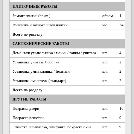
ПЛИТОЧНЫЕ РАБОТЫ
Ремонт плитки (прим.)
объем
1
Расшивка и затирка швов плитки
м2
54,2
Всего по разделу:
САНТЕХНИЧЕСКИЕ РАБОТЫ
Демонтаж умывальника / мойки / ванны / унитаза
шт.
4
Установка унитаза + сборка
шт.
2
Установка умывальника "Тюльпан"
шт.
2
Установка смесителя (стандарт)
шт.
2
Всего по разделу:
ДРУГИЕ РАБОТЫ
Покраска двери
шт.
10
Поераска решетки
шт.
9
Зачистка, шпаклевка, шлифовка, покраска окна
шт.
9