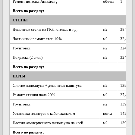
Ремонт потолка Armstrong
объем
1
Всего по разделу:
СТЕНЫ
Демонтаж стены из ГКЛ, стекол, и т.д.
м2
38,7
Частичный ремонт стен 10%
м2
32,4
Грунтовка
м2
324,1
Покраска (2 слоя)
м2
324,1
Всего по разделу:
ПОЛЫ
Снятие линолиума + демонтаж плинтуса
м2
139,7
Ремонт стяжки пола 20%
м2
27,8
Грунтовка
м2
139,7
Установка плинтуса с кабельканалом
пог.м
142,9
Настил коммерческого линолеума на клей
м2
139,7
Всего по разделу: