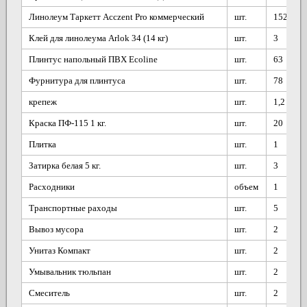
Линолеум Таркетт Acczent Pro коммерческий
шт.
152
Клей для линолеума Arlok 34 (14 кг)
шт.
3
Плинтус напольный ПВХ Ecoline
шт.
63
Фурнитура для плинтуса
шт.
78
крепеж
шт.
1,2
Краска ПФ-115 1 кг.
шт.
20
Плитка
шт.
1
Затирка белая 5 кг.
шт.
3
Расходники
объем
1
Транспортные раходы
шт.
5
Вывоз мусора
шт.
2
Унитаз Компакт
шт.
2
Умывальник тюльпан
шт.
2
Смеситель
шт.
2