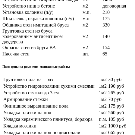
Устройство ниш в бетоне
м2
договорная
Установка колонны (п/у)
м.п.
210
Шпатлевка, окраска колонны (п/у)
м.п
175
Обшивка стен имитацией бруса
м2
330
Грунтовка стен из бруса
колерованным антисептиком
м2
140
длядерева
Окраска стен из бруса ВА
м2
154
Насечка стен
шт.
65
Пол: цены на ремонтно-монтажные работы
Грунтовка пола на 1 раз
1м2
30 руб
Устройство гидроизоляции сухими смесями
1м2
190 руб
Устройство стяжки до 3 см
1м2
265 руб
Армирование стяжки
1м2
70 руб
Финишное выравнивание пола
1м2
175 руб
Укладка плитки на пол
1м2
560 руб
Укладка керамического плинтуса, бордюра
п.м.
105 руб
Кладка мозаики
1м2
1000 руб
Укладка плитки на пол по диагонали
1м2
665 руб