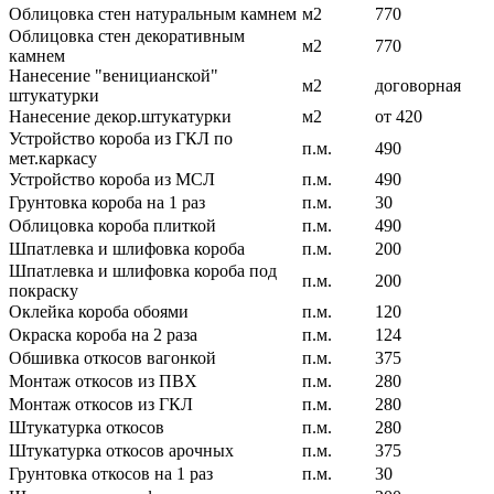
Облицовка стен натуральным камнем
м2
770
Облицовка стен декоративным
м2
770
камнем
Нанесение "веницианской"
м2
договорная
штукатурки
Нанесение декор.штукатурки
м2
от 420
Устройство короба из ГКЛ по
п.м.
490
мет.каркасу
Устройство короба из МСЛ
п.м.
490
Грунтовка короба на 1 раз
п.м.
30
Облицовка короба плиткой
п.м.
490
Шпатлевка и шлифовка короба
п.м.
200
Шпатлевка и шлифовка короба под
п.м.
200
покраску
Оклейка короба обоями
п.м.
120
Окраска короба на 2 раза
п.м.
124
Обшивка откосов вагонкой
п.м.
375
Монтаж откосов из ПВХ
п.м.
280
Монтаж откосов из ГКЛ
п.м.
280
Штукатурка откосов
п.м.
280
Штукатурка откосов арочных
п.м.
375
Грунтовка откосов на 1 раз
п.м.
30