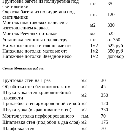
Грунтовка багета из полиуретана под
шт.
35
светильники
Окраска багета из полиуретана под
шт.
120
светильники
Монтаж пластиковых панелей с
м2
330
изготовлением каркаса
Монтаж Реечных потолков
м2
525
Установка лепнины под люстру
шт.
от 350
Натяжные потолки глянцевые от:
1м2
525 руб
Натяжные потолки матовые от:
1м2
350 руб
Натяжные потолки Звездное небо
1м2
договор
Стены: Монтажные работы
Грунтовка стен на 1 раз
м2
30
Обработка стен бетоноконтактом
м2
45
Штукатурка стен криволинейной
м2
350
плоскости
Проклейка стен армировочной сеткой
м2
120
Штукатурка (выравнивание стен)
м2
330
Монтаж уголка перфорированного
п.м.
70
Шпатлевка стен (под обои в два слоя)
м2
175
Шлифовка стен
м2
70