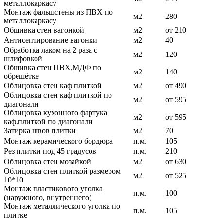
металлокаркасу
Монтаж фальшстены из ПВХ по
м2
280
металлокаркасу
Обшивка стен вагонкой
м2
от 210
Антисептирование вагонки
м2
40
Обработка лаком на 2 раза с
м2
120
шлифовкой
Обшивка стен ПВХ,МДФ по
м2
140
обрешётке
Облицовка стен каф.плиткой
м2
от 490
Облицовка стен каф.плиткой по
м2
от 595
диагонали
Облицовка кухонного фартука
м2
от 595
каф.плиткой по диагонали
Затирка швов плитки
м2
70
Монтаж керамического бордюра
п.м.
105
Рез плитки под 45 градусов
п.м.
210
Облицовка стен мозайкой
м2
от 630
Облицовка стен плиткой размером
м2
от 525
10*10
Монтаж пластикового уголка
п.м.
100
(наружного, внутреннего)
Монтаж металлического уголка по
п.м.
105
плитке