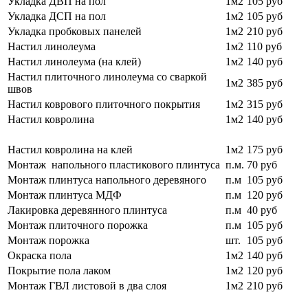
Укладка ДВП на пол
1м2
105 руб
Укладка ДСП на пол
1м2
105 руб
Укладка пробковых панелей
1м2
210 руб
Настил линолеума
1м2
110 руб
Настил линолеума (на клей)
1м2
140 руб
Настил плиточного линолеума со сваркой
1м2
385 руб
швов
Настил коврового плиточного покрытия
1м2
315 руб
Настил ковролина
1м2
140 руб
Настил ковролина на клей
1м2
175 руб
Монтаж напольного пластикового плинтуса
п.м.
70 руб
Монтаж плинтуса напольного деревяного
п.м
105 руб
Монтаж плинтуса МДФ
п.м
120 руб
Лакировка деревянного плинтуса
п.м
40 руб
Монтаж плиточного порожка
п.м
105 руб
Монтаж порожка
шт.
105 руб
Окраска пола
1м2
140 руб
Покрытие пола лаком
1м2
120 руб
Монтаж ГВЛ листовой в два слоя
1м2
210 руб