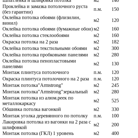
Шпатлёвка и шлифовка потолка
м2
140
Проклейка и замазка потолочного руста
п.м.
150
(без гарантии)
Оклейка потолка обоями (флизилин,
м2
120
винил)
Оклейка потолка обоями (бумажные обои)
м2
160
Оклейка потолка стеклообоями
м2
160
Окраска потолка на 2 раза
м2
182
Оклейка потолка текстильными обоями
м2
300
Оклейка потолка пробковыми панелями
м2
280
Оклейка потолка пенопластовыми
м2
130
панелями
Монтаж плинтуса потолочного
п.м.
120
Окраска плинтуса потолочного на 2 раза
п.м.
120
Монтаж потолка"Armstrong"
м2
245
Монтаж потолка"Armstrong"зеркальный
м2
280
Монтаж потолка из алюм.реек по
м2
525
металлокаркасу
Обшивка потолка вагонкой
м2
330
Монтаж уголка деревянного по потолку
п.м.
100
Лакировка потолка из вагонки на 2 раза с
м2
200
шлифовкой
Монтаж потолка (ГКЛ) 1 уровень
м2
400