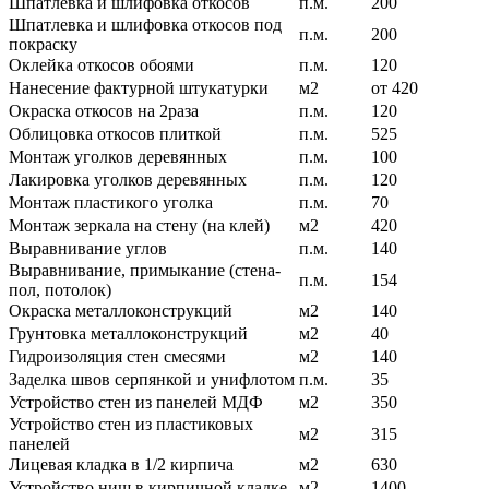
Шпатлевка и шлифовка откосов
п.м.
200
Шпатлевка и шлифовка откосов под
п.м.
200
покраску
Оклейка откосов обоями
п.м.
120
Нанесение фактурной штукатурки
м2
от 420
Окраска откосов на 2раза
п.м.
120
Облицовка откосов плиткой
п.м.
525
Монтаж уголков деревянных
п.м.
100
Лакировка уголков деревянных
п.м.
120
Монтаж пластикого уголка
п.м.
70
Монтаж зеркала на стену (на клей)
м2
420
Выравнивание углов
п.м.
140
Выравнивание, примыкание (стена-
п.м.
154
пол, потолок)
Окраска металлоконструкций
м2
140
Грунтовка металлоконструкций
м2
40
Гидроизоляция стен смесями
м2
140
Заделка швов серпянкой и унифлотом
п.м.
35
Устройство стен из панелей МДФ
м2
350
Устройство стен из пластиковых
м2
315
панелей
Лицевая кладка в 1/2 кирпича
м2
630
Устройство ниш в кирпичной кладке
м2
1400