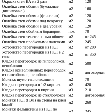
Окраска стен ВА на 2 раза
м2
120
Оклейка стен обоями (бумажные
м2
160
,виниловые )
Оклейка стен обоями (флизилин)
м2
120
Оклейка стен обоями под покраску
м2
120
Оклейка стен обоями в два уровня
м2
120
Оклейка стен обойным бордюром
п.м.
70
Оклейка стен текстильными обоями
м2
от 245
Оклейка стен пробковыми панелями
м2
245
Устройство перегородки из ГКЛ
м2
от 280
Устройство перегородки из ГКЛ в 2
м2
от 350
слоя
Кладка перегородок из гипсоблоков,
м2
500
пеноблоков
Кладка криволинейных перегородок
м2
договорная
из гипсоблоков, пеноблоков
Монтаж шумо-теплоизоляции
м2
70
Кладка перегородки в 1/2 кирпича
м2
420
Кладка перегородки в кирпич
м3
210
Кладка перегородок из стеклоблоков
м2
договорная
Монтаж ГКЛ (ГВЛ) на стены на клей
м2
260
knauff
Монтаж фальшстены из ГКЛ по
м2
245