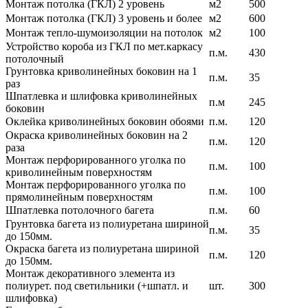
Монтаж потолка (ГКЛ) 2 уровень
м2
500
Монтаж потолка (ГКЛ) 3 уровень и более
м2
600
Монтаж тепло-шумоизоляции на потолок
м2
100
Устройство короба из ГКЛ по мет.каркасу
п.м.
430
потолочный
Грунтовка криволинейных боковин на 1
п.м.
35
раз
Шпатлевка и шлифовка криволинейных
п.м
245
боковин
Оклейка криволинейных боковин обоями
п.м.
120
Окраска криволинейных боковин на 2
п.м.
120
раза
Монтаж перфорированного уголка по
п.м.
100
криволинейным поверхностям
Монтаж перфорированного уголка по
п.м.
100
прямолинейным поверхностям
Шпатлевка потолочного багета
п.м.
60
Грунтовка багета из полиуретана шириной
п.м.
35
до 150мм.
Окраска багета из полиуретана шириной
п.м.
120
до 150мм.
Монтаж декоративного элемента из
полиурет. под светильники (+шпатл. и
шт.
300
шлифовка)