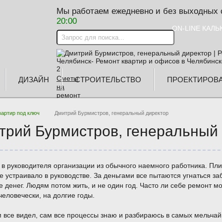
Мы работаем ежедневно и без выходных
20:00
ON-LINE КАЛ
Сметы
ДИЗАЙН
СТРОИТЕЛЬСТВО
ПРОЕКТИРОВ
на
ремонт
вартир под ключ
Дмитрий Бурмистров, генеральный директор
трий Бурмистров, генеральный
Заказать
замер
 в руководителя организации из обычного наемного работника. Пли
Скидки и
е устраивало в руководстве. За деньгами все пытаются угнаться заб
акции
 денег. Людям потом жить, и не один год. Часто ли себе ремонт м
человечески, на долгие годы.
Вызвать
все видел, сам все процессы знаю и разбираюсь в самых мельчайш
прораба